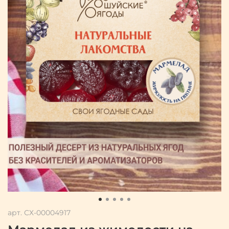
арт.
СХ-00004917