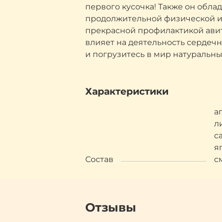
первого кусочка! Также он обла
продолжительной физической ил
прекрасной профилактикой авит
влияет на деятельность сердеч
и погрузитесь в мир натуральны
Характеристики
а
л
с
я
Состав
с
Отзывы