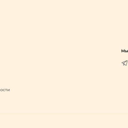
Мы 
ности