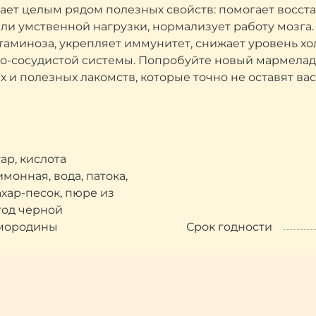
дает целым рядом полезных свойств: помогает восст
и умственной нагрузки, нормализует работу мозга.
аминоза, укрепляет иммунитет, снижает уровень хол
но-сосудистой системы. Попробуйте новый мармелад
х и полезных лакомств, которые точно не оставят в
гар, кислота
имонная, вода, патока,
ахар-песок, пюре из
год черной
мородины
Срок годности