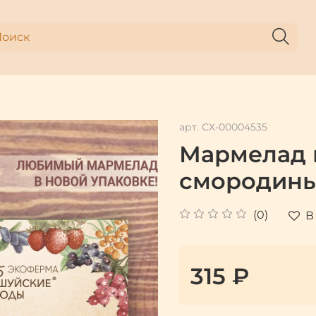
арт.
СХ-00004535
Мармелад 
смородины,
(0)
В
315 ₽