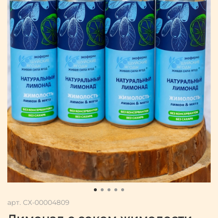
арт.
СХ-00004809